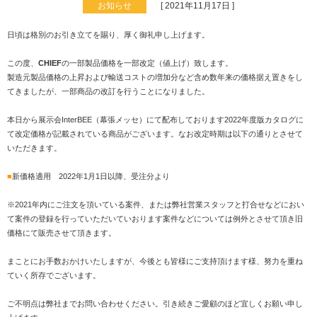
お知らせ
[ 2021年11月17日 ]
日頃は格別のお引き立てを賜り、厚く御礼申し上げます。
この度、
CHIEF
の一部製品価格を一部改定（値上げ）致します。
製造元製品価格の上昇および輸送コストの増加分など含め数年来の価格据え置きをし
てきましたが、一部商品の改訂を行うことになりました。
本日から展示会InterBEE（幕張メッセ）にて配布しております2022年度版カタログに
て改定価格が記載されている商品がございます。なお改定時期は以下の通りとさせて
いただきます。
■
新価格適用 2022年1月1日以降、受注分より
※2021年内にご注文を頂いている案件、または弊社営業スタッフと打合せなどにおい
て案件の登録を行っていただいていおります案件などについては例外とさせて頂き旧
価格にて販売させて頂きます。
まことにお手数おかけいたしますが、今後とも皆様にご支持頂けます様、努力を重ね
ていく所存でございます。
ご不明点は弊社までお問い合わせください。引き続きご愛顧のほど宜しくお願い申し