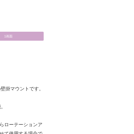
1画面
の壁掛マウントです。
能。
らローテーションア
せて使用する場合で