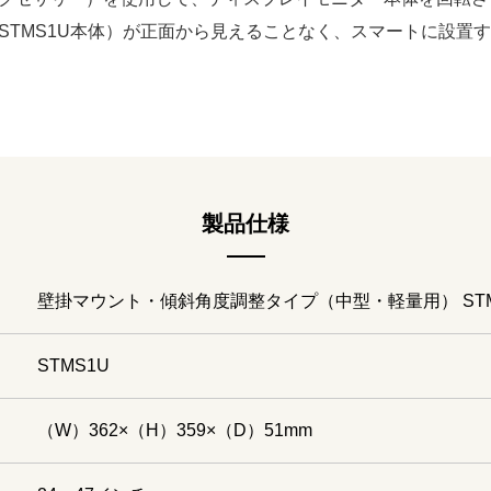
STMS1U本体）が正面から見えることなく、スマートに設置
製品仕様
壁掛マウント・傾斜角度調整タイプ（中型・軽量用） STM
STMS1U
（W）362×（H）359×（D）51mm