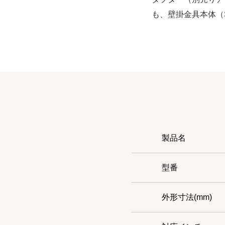
も、壁掛金具本体（
製品名
型番
外形寸法(mm)