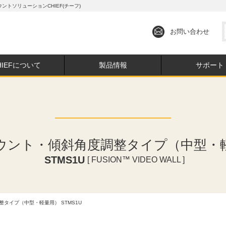
トソリューションCHIEF(チーフ)
お問い合わせ
HIEFについて
製品情報
サポート
ウント・傾斜角度調整タイプ（中型・
STMS1U
[ FUSION™ VIDEO WALL ]
整タイプ（中型・軽量用） STMS1U