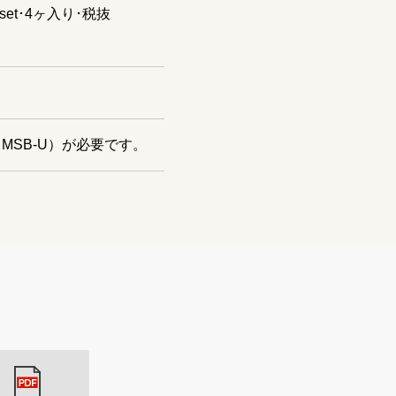
et･4ヶ入り･税抜
SB-U）が必要です。