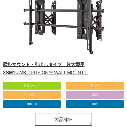
壁掛マウント・引出しタイプ 超大型用
XSM1U-VK
［FUSION™ WALL MOUNT］
壁掛マウント
超大型
大型
1画面
引出し型
固定
製品詳細