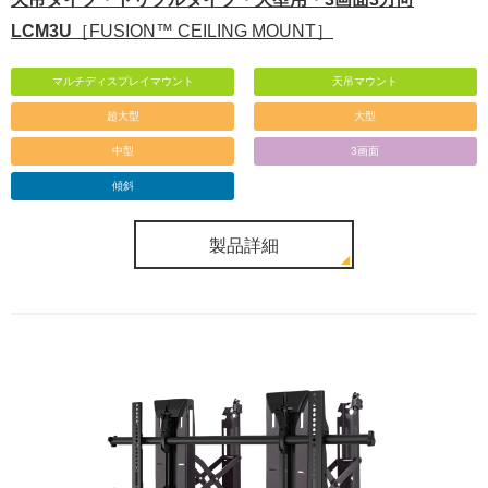
LCM3U
［FUSION™ CEILING MOUNT］
マルチディスプレイマウント
天吊マウント
超大型
大型
中型
3画面
傾斜
製品詳細