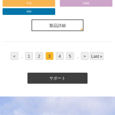
中型
4画面
傾斜
製品詳細
<
1
2
3
4
5
>
Last »
サポート