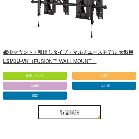
壁掛マウント・引出しタイプ・マルチユースモデル 大型用
LSM1U-VK
［FUSION™ WALL MOUNT］
壁掛マウント
大型
1画面
引出し型
固定
製品詳細