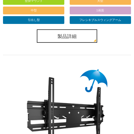
壁掛マウント
大型
中型
1画面
引出し型
フレシキブルスウィングアーム
製品詳細