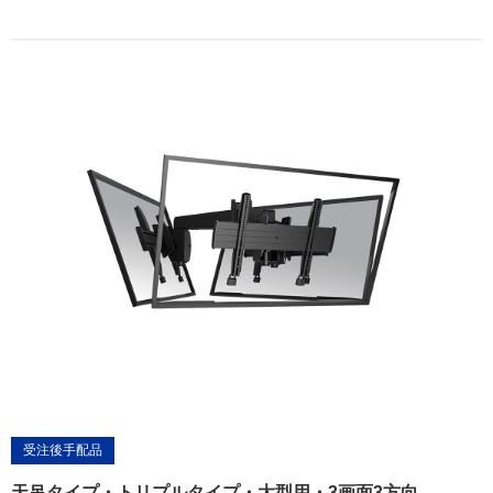
受注後手配品
天吊タイプ・トリプルタイプ・大型用・3画面3方向