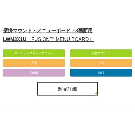
壁掛マウント・メニューボード・3画面用
LWM3X1U
［FUSION™ MENU BOARD］
マルチディスプレイマウント
壁掛マウント
大型
中型
3画面
傾斜
製品詳細