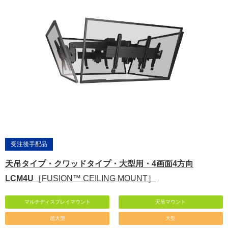
受注後手配品
天吊タイプ・クワッドタイプ・大型用・4画面4方向
LCM4U
［FUSION™ CEILING MOUNT］
マルチディスプレイマウント
天吊マウント
超大型
大型