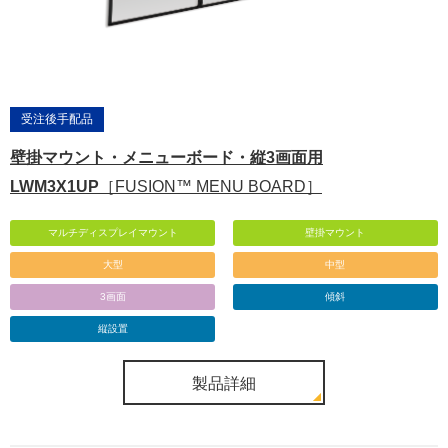
受注後手配品
壁掛マウント・メニューボード・縦3画面用
LWM3X1UP
［FUSION™ MENU BOARD］
マルチディスプレイマウント
壁掛マウント
大型
中型
3画面
傾斜
縦設置
製品詳細