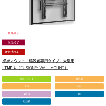
販売終了
販売終了
後継機種あり
壁掛マウント・縦設置専用タイプ 大型用
LTMP-U
［FUSION™ WALL MOUNT］
壁掛マウント
超大型
大型
中型
1画面
傾斜
縦設置