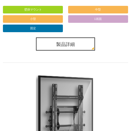
壁掛マウント
中型
小型
1画面
固定
製品詳細