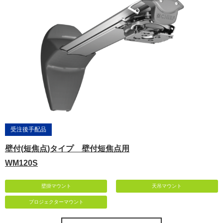
受注後手配品
壁付(短焦点)タイプ 壁付短焦点用
WM120S
壁掛マウント
天吊マウント
プロジェクターマウント