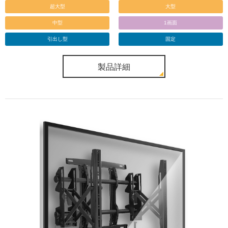
超大型
大型
中型
1画面
引出し型
固定
製品詳細