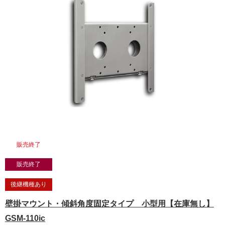
販売終了
販売終了
後継機種あり
壁掛マウント・傾斜角度固定タイプ 小型用【在庫無し】
GSM-110ic