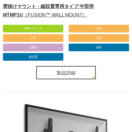
壁掛けマウント・縦設置専用タイプ 中型用
MTMP1U
［FUSION™ WALL MOUNT］
壁掛マウント
大型
中型
小型
1画面
傾斜
縦設置
製品詳細