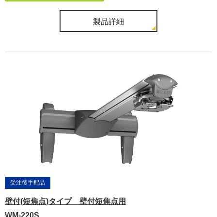
製品詳細
受注後手配品
壁付(短焦点)タイプ 壁付短焦点用
WM-220S