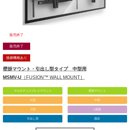
販売終了
販売終了
後継機種あり
壁掛マウント・引出し型タイプ 中型用
MSMV-U
［FUSION™ WALL MOUNT］
マルチディスプレイマウント
壁掛マウント
大型
中型
小型
1画面
引出し型
固定